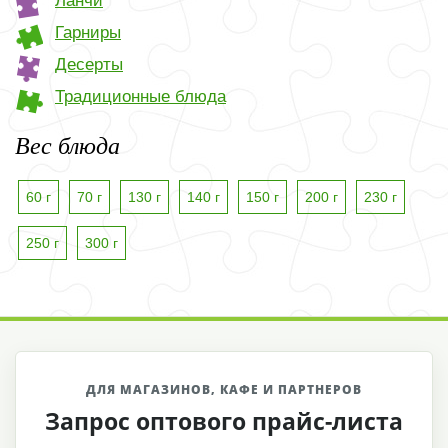
Ланчи
Гарниры
Десерты
Традиционные блюда
Вес блюда
60 г
70 г
130 г
140 г
150 г
200 г
230 г
250 г
300 г
ДЛЯ МАГАЗИНОВ, КАФЕ И ПАРТНЕРОВ
Запрос оптового прайс-листа