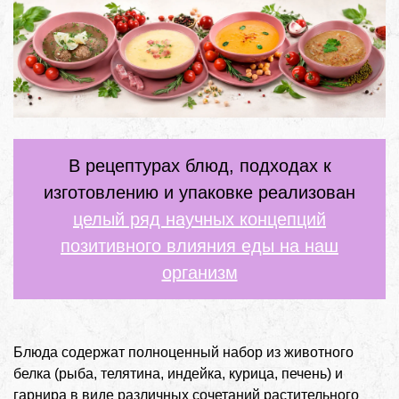
В рецептурах блюд, подходах к
изготовлению и упаковке реализован
целый ряд научных концепций
позитивного влияния еды на наш
организм
Блюда содержат полноценный набор из животного
белка (рыба, телятина, индейка, курица, печень) и
гарнира в виде различных сочетаний растительного