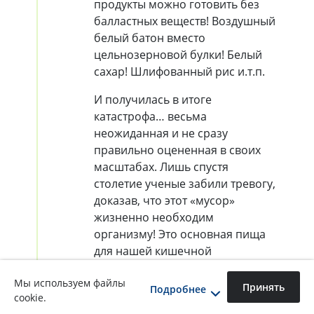
продукты можно готовить без
балластных веществ! Воздушный
белый батон вместо
цельнозерновой булки! Белый
сахар! Шлифованный рис и.т.п.
И получилась в итоге
катастрофа… весьма
неожиданная и не сразу
правильно оцененная в своих
масштабах. Лишь спустя
столетие ученые забили тревогу,
доказав, что этот «мусор»
жизненно необходим
организму! Это основная пища
для нашей кишечной
микрофлоры! Питаясь
Мы используем файлы
рафинированными продуктами,
Принять
Подробнее
cookie.
человек лишает свою кишечную