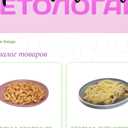
е блюда
алог товаров