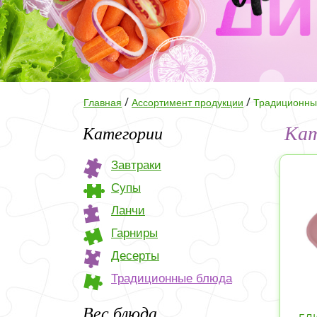
/
/
Главная
Ассортимент продукции
Традиционны
Кат
Категории
Завтраки
Супы
Ланчи
Гарниры
Десерты
Традиционные блюда
Вес блюда